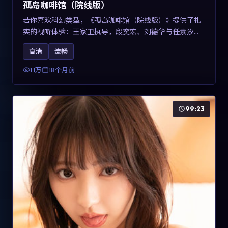
孤岛咖啡馆（院线版）
若你喜欢科幻类型，《孤岛咖啡馆（院线版）》提供了扎
实的视听体验：王家卫执导，段奕宏、刘德华与任素汐共
同演绎。影片2025年于中国台湾上映，内容用冷峻镜头语
高清
流畅
言观察城市夜间的孤独，关键词包含高清流畅、人物关系
与情节反转，适合检索「2025科幻」「中国台湾电影」的
1.1万
18个月前
用户。
99:23