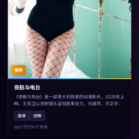
最新
夜航与电台
《夜航与电台》是一部意大利背景的动漫影片，2025年上
映。王家卫以克制镜头呈现故事张力，刘昊然、河正宇与
王景春的对手戏可圈可点。剧情层面以多线叙事拼贴都市
高清
流畅
边缘人的选择与救赎，对关注导演风格与演员阵容的观众
具有检索与收藏价值。
2.7万
10个月前