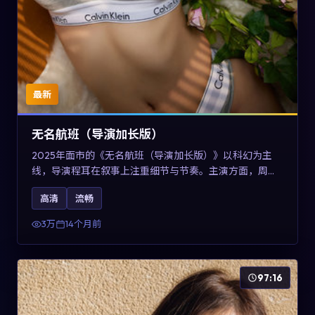
最新
无名航班（导演加长版）
2025年面市的《无名航班（导演加长版）》以科幻为主
线，导演程耳在叙事上注重细节与节奏。主演方面，周冬
雨、凯特·布兰切特与巩俐的表演为角色增添层次。故事以
高清
流畅
女性视角重写传统类型片的叙事惯性，可作为美国影视爱
好者的高清观影选择。
3万
14个月前
97:16