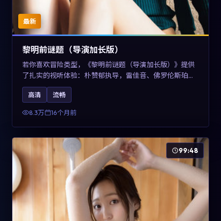
最新
黎明前谜题（导演加长版）
若你喜欢冒险类型，《黎明前谜题（导演加长版）》提供
了扎实的视听体验：朴赞郁执导，雷佳音、佛罗伦斯·珀与
章子怡共同演绎。影片2025年于美国上映，内容在有限空
高清
流畅
间内完成高密度的戏剧冲突，关键词包含高清流畅、人物
关系与情节反转，适合检索「2025冒险」「美国电影」的
8.3万
16个月前
用户。
99:48