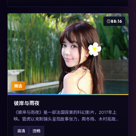
88:16
精选
彼岸与雨夜
《彼岸与雨夜》是一部法国背景的科幻影片，2017年上
映。管虎以克制镜头呈现故事张力，周冬雨、木村拓哉与
张震的对手戏可圈可点。剧情层面在真实历史背景下虚构
高清
流畅
一段跨国追寻之旅，对关注导演风格与演员阵容的观众具