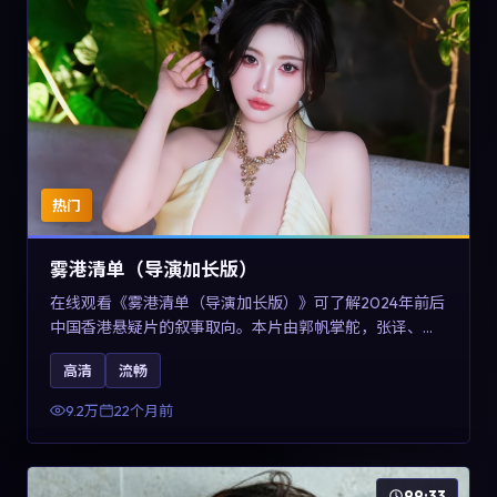
热门
雾港清单（导演加长版）
在线观看《雾港清单（导演加长版）》可了解2024年前后
中国香港悬疑片的叙事取向。本片由郭帆掌舵，张译、王
景春与咏梅主演，情节通过音乐与声音设计强化情绪张
高清
流畅
力，兼具娱乐性与讨论空间，适合作为片单补充与类型对
比参考。
9.2万
22个月前
99:33