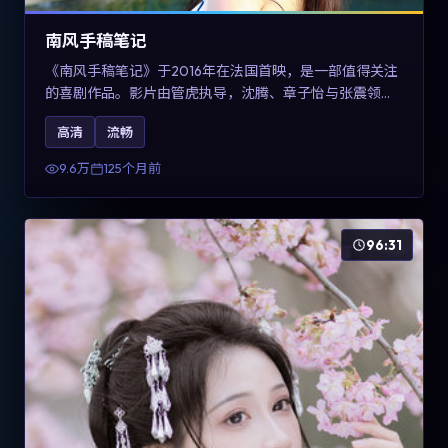
南风手稿笔记
《南风手稿笔记》于2016年在法国首映，是一部值得关注
的喜剧作品。影片由管虎执导，沈腾、章子怡与张震领衔
出演。剧情通过回忆与现实交错呈现记忆的可塑性，整体
高清
流畅
完成度高，适合希望了解法国喜剧类型创作的观众在线观
看。
9.6万
125个月前
96:31