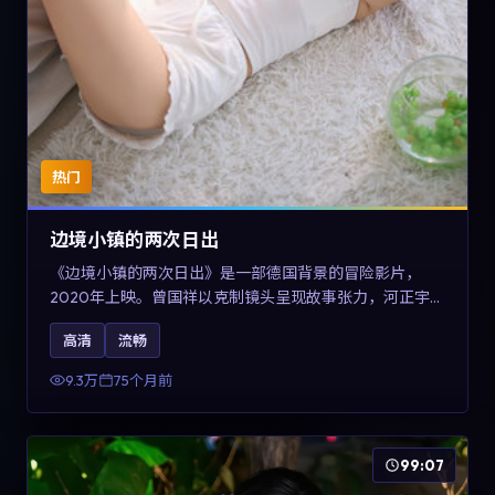
热门
边境小镇的两次日出
《边境小镇的两次日出》是一部德国背景的冒险影片，
2020年上映。曾国祥以克制镜头呈现故事张力，河正宇、
孙俪与任素汐的对手戏可圈可点。剧情层面在战争余波中
高清
流畅
刻画小人物的尊严与信念，对关注导演风格与演员阵容的
观众具有检索与收藏价值。
9.3万
75个月前
99:07