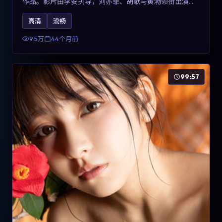
作品。影片由李安执导，刘亦菲、胡歌与黄渤领衔出演。
剧情用喜剧外壳包裹对现实规则的温和反讽，整体完成度
高清
流畅
高，适合希望了解意大利冒险类型创作的观众在线观看。
9.5万
44个月前
99:57