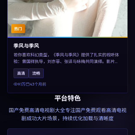
热门
季风与季风
若你喜欢科幻类型，《季风与季风》提供了扎实的视听体
验：曾国祥执导，刘亦菲、张译与咏梅共同演绎。影片
2023年于西班牙上映，内容在有限空间内完成高密度的戏
高清
流畅
剧冲突，关键词包含高清流畅、人物关系与情节反转，适
合检索「2023科幻」「西班牙电影」的用户。
9.1万
43个月前
平台特色
国产免费高清电视剧大全
专注国产免费观看高清电视
剧成功大片场景，持续优化加载与清晰度