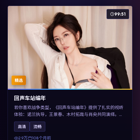
99:51
精选
回声车站编年
若你喜欢战争类型，《回声车站编年》提供了扎实的视听
体验：诺兰执导，王景春、木村拓哉与肖央共同演绎。影
片2017年于澳大利亚上映，内容用喜剧外壳包裹对现实规
高清
流畅
则的温和反讽，关键词包含高清流畅、人物关系与情节反
转，适合检索「2017战争」「澳大利亚电影」的用户。
2.9万
108个月前