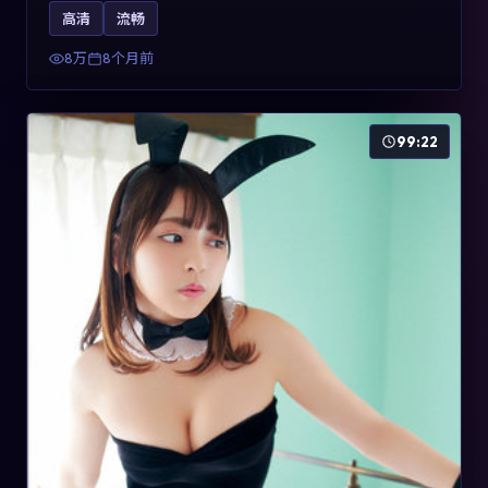
影片2025年于法国上映，内容用喜剧外壳包裹对现实规则
高清
流畅
的温和反讽，关键词包含高清流畅、人物关系与情节反
转，适合检索「2025动漫」「法国电影」的用户。
8万
8个月前
99:22