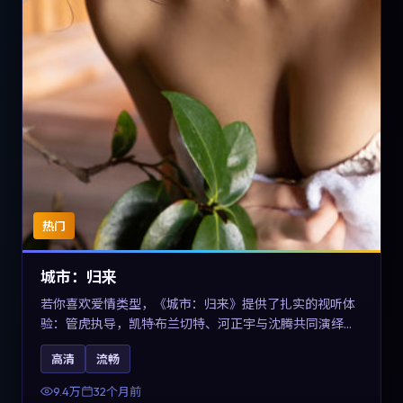
热门
城市：归来
若你喜欢爱情类型，《城市：归来》提供了扎实的视听体
验：管虎执导，凯特·布兰切特、河正宇与沈腾共同演绎。
影片2023年于德国上映，内容在有限空间内完成高密度的
高清
流畅
戏剧冲突，关键词包含高清流畅、人物关系与情节反转，
适合检索「2023爱情」「德国电影」的用户。
9.4万
32个月前